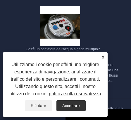
Cos'è un contatore dell'acqua a getto multiplo?
X
2023/09/28
Utilizziamo i cookie per offrirti una migliore
Il contatore dell'acqua a getto multiplo è un tipo di contatore
dell'acqua progettato per misurare il flusso d'acqua attraverso una
esperienza di navigazione, analizzare il
tubazione. Si chiama "multigetto" perché utilizza più getti o flussi
traffico del sito e personalizzare i contenuti.
d'acqua per misurare la portata dell'acqua. Ecco alcune
caratteristiche e caratteristiche principali di un contatore dell'acqua
Utilizzando questo sito, accetti il ​​nostro
a getto multiplo:
utilizzo dei cookie.
politica sulla riservatezza
Rifiutare
Accettare
Copyright © 2023 Ningbo Haishu Yongzhou Meters CO., Ltd - Tutti i diritti
riservati