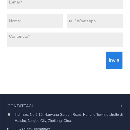
invia
CONTATTACI
Indirizzo: No.9-10, Nanyang Garden Road, Hengjie Town, distretto di
Haishu, Ningbo City, Zhejiang, Cina.
tel:
+86-574-88295567