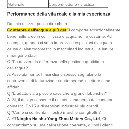
Materiale
Corpo di ottone / plastica
Performance della vita reale e la mia esperienza
Dal mio utilizzo, posso dire che a
Contatore dell'acqua a più get
Si comporta eccezionalmente
bene nelle aree in cui il flusso d'acqua non è costante. Ad
esempio, quando ci sono improvvise esplosioni d'acqua a
causa di elettrodomestici o macchinari industriali, le letture
rimangono stabili.
Q:
"Fa davvero la differenza nella gestione quotidiana
dell'acqua?"
A: Assolutamente. I miei clienti spesso segnalano le
controversie di fatturazione ridotte perché le letture sono
affidabili.
Q:
"È adatto sia a piccole case che a grandi fabbriche?"
A: Sì, il design consente il ridimensionamento dai contatori
domestici DN15 a dimensioni industriali più grandi.
Q:
"Come si confronta il nostro marchio con gli altri?"
A: AT
Ningbo Haishu Yong Zhou Meters Co., Ltd
, Ci
concentriamo su una calibrazione coerente, quindi i clienti